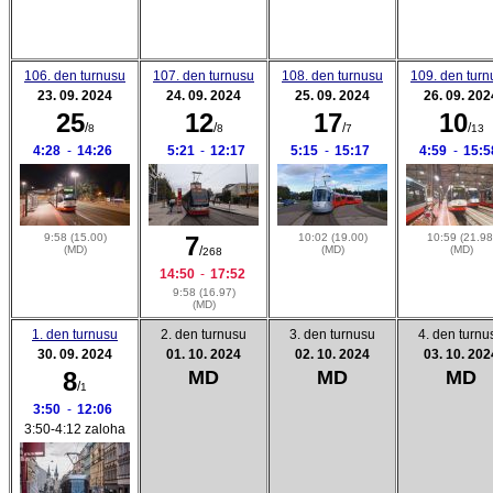
106. den turnusu
107. den turnusu
108. den turnusu
109. den turn
23. 09. 2024
24. 09. 2024
25. 09. 2024
26. 09. 202
25
12
17
10
/
/
/
/
8
8
7
13
4:28
-
14:26
5:21
-
12:17
5:15
-
15:17
4:59
-
15:5
9:58 (15.00)
7
10:02 (19.00)
10:59 (21.98
(MD)
/
(MD)
(MD)
268
14:50
-
17:52
9:58 (16.97)
(MD)
1. den turnusu
2. den turnusu
3. den turnusu
4. den turnu
30. 09. 2024
01. 10. 2024
02. 10. 2024
03. 10. 202
8
MD
MD
MD
/
1
3:50
-
12:06
3:50-4:12 zaloha