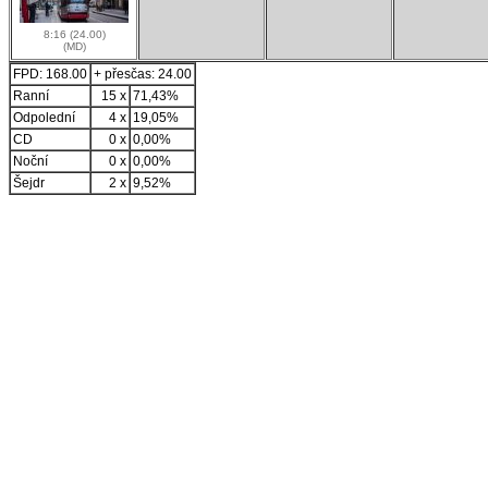
8:16 (24.00)
(MD)
FPD: 168.00
+ přesčas: 24.00
Ranní
15 x
71,43%
Odpolední
4 x
19,05%
CD
0 x
0,00%
Noční
0 x
0,00%
Šejdr
2 x
9,52%