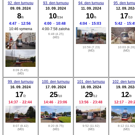
92. den turnusu
93. den turnusu
94. den turnusu
95. den turn
09. 09. 2024
10. 09. 2024
11. 09. 2024
12. 09. 202
8
10
10
17
/
/
/
/
6
234
6
10
4:47
-
12:56
4:00
-
10:48
4:04
-
15:03
5:42
-
15:4
10:46 vymena
4:00-7:58 zaloha
6:48 (4.25)
(MD)
10:59 (7.23)
10:03 (9.28)
(MD)
(MD)
8:09 (5.45)
(MD)
99. den turnusu
100. den turnusu
101. den turnusu
102. den turn
16. 09. 2024
17. 09. 2024
18. 09. 2024
19. 09. 202
17
25
29
12
/
/
/
/
2
10
12
8
14:37
-
22:44
14:46
-
23:06
13:56
-
23:48
12:17
-
20:
8:07 (9.42)
8:20 (9.75)
9:52 (11.62)
8:12 (11.82)
(MD)
(MD)
(MD)
(MD)