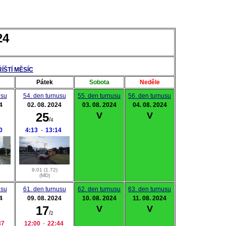
24
ŘÍŠTÍ MĚSÍC
Pátek
Sobota
Neděle
usu
54. den turnusu
55. den turnusu
56. den turnusu
4
02. 08. 2024
03. 08. 2024
04. 08. 2024
25
V
V
/
4
0
4:13
-
13:14
9:01 (1.72)
(MD)
usu
61. den turnusu
62. den turnusu
63. den turnusu
4
09. 08. 2024
10. 08. 2024
11. 08. 2024
17
V
V
/
2
37
12:00
-
22:44