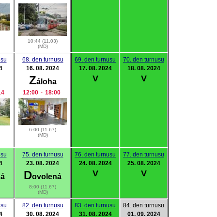
10:44 (11.03)
(MD)
usu
68. den turnusu
69. den turnusu
70. den turnusu
4
16. 08. 2024
17. 08. 2024
18. 08. 2024
Z
V
V
áloha
14
12:00
-
18:00
6:00 (11.67)
(MD)
usu
75. den turnusu
76. den turnusu
77. den turnusu
4
23. 08. 2024
24. 08. 2024
25. 08. 2024
D
V
V
ná
ovolená
8:00 (11.67)
(MD)
usu
82. den turnusu
83. den turnusu
84. den turnusu
4
30. 08. 2024
31. 08. 2024
01. 09. 2024