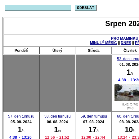
Srpen 20
PRO MAMINKU
MINULÝ MĚSÍC
||
DNES
||
P
Pondělí
Úterý
Středa
Čtvrtek
53. den turn
01. 08. 202
1
/
5
4:38
-
13:2
8:42 (0.70)
(MD)
57. den turnusu
58. den turnusu
59. den turnusu
60. den turn
05. 08. 2024
06. 08. 2024
07. 08. 2024
08. 08. 202
1
1
17
10
/
/
/
/
5
3
2
5
4:38
-
13:20
12:56
-
21:52
12:00
-
22:44
13:24
-
23: