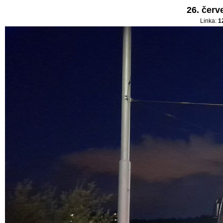
26. červ
Linka:
1