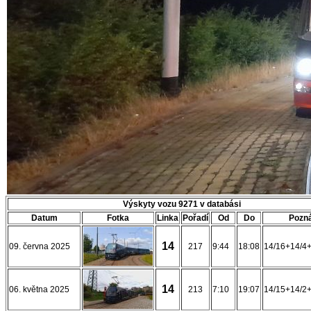
Výskyty vozu 9271 v databási
Datum
Fotka
Linka
Pořadí
Od
Do
Pozn
14
09. června 2025
217
9:44
18:08
14/16+14/4
14
06. května 2025
213
7:10
19:07
14/15+14/2