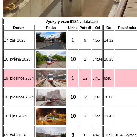
Výskyty vozu 9134 v databási
Datum
Fotka
Linka
Pořadí
Od
Do
Poznámka
1
17. září 2025
9
4:56
14:32
10
16. května 2025
2
14:34
20:35
1
19. prosince 2024
12
5:41
9:40
10
10. prosince 2024
14
5:07
16:06
10
16. října 2024
16
5:22
13:43
8
09. září 2024
6
4:47
12:56
10:46 vymen