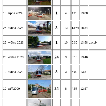
1
13. srpna 2024
4
4:23
13:08
3
25. dubna 2024
13
13:56
18:34
1
29. května 2023
10
5:35
13:58
zacvik
24
26. května 2023
3
6:16
13:46
8
12. dubna 2023
3
6:02
13:31
24
10. září 2009
8
4:57
12:57