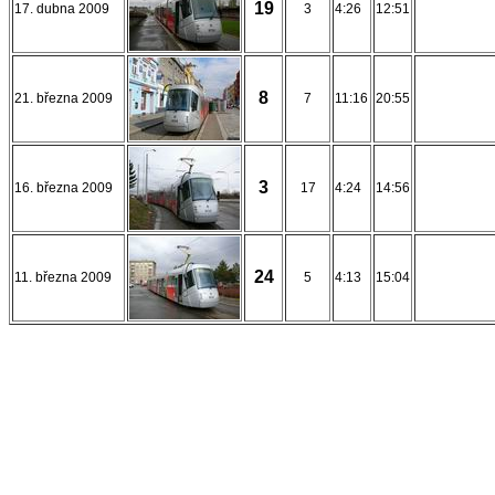
19
17. dubna 2009
3
4:26
12:51
8
21. března 2009
7
11:16
20:55
3
16. března 2009
17
4:24
14:56
24
11. března 2009
5
4:13
15:04