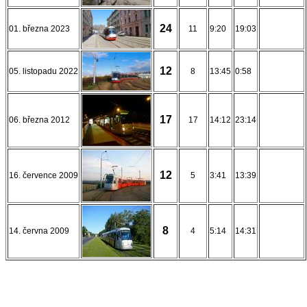
24
01. března 2023
11
9:20
19:03
12
05. listopadu 2022
8
13:45
0:58
17
06. března 2012
17
14:12
23:14
12
16. července 2009
5
3:41
13:39
8
14. června 2009
4
5:14
14:31