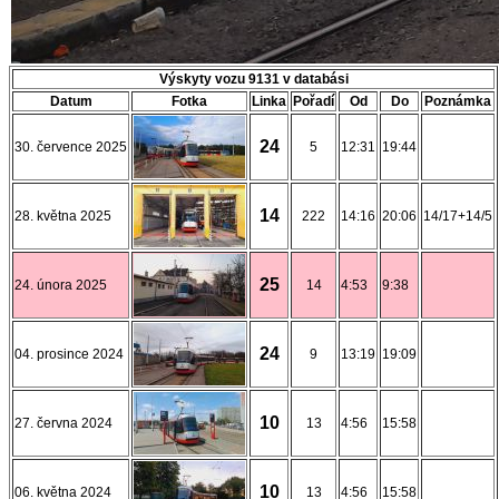
Výskyty vozu 9131 v databási
Datum
Fotka
Linka
Pořadí
Od
Do
Poznámka
24
30. července 2025
5
12:31
19:44
14
28. května 2025
222
14:16
20:06
14/17+14/5
25
24. února 2025
14
4:53
9:38
24
04. prosince 2024
9
13:19
19:09
10
27. června 2024
13
4:56
15:58
10
06. května 2024
13
4:56
15:58