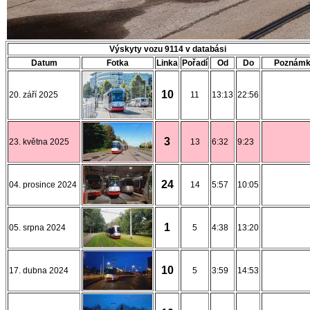
Výskyty vozu 9114 v databási
Datum
Fotka
Linka
Pořadí
Od
Do
Poznám
10
20. září 2025
11
13:13
22:56
3
23. května 2025
13
6:32
9:23
24
04. prosince 2024
14
5:57
10:05
1
05. srpna 2024
5
4:38
13:20
10
17. dubna 2024
5
3:59
14:53