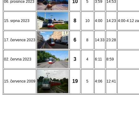
10
06. prosince 2023
5
3:59
14:53
8
15. srpna 2023
10
4:00
14:23
4:00-4:12 z
6
17. července 2023
8
14:33
23:28
3
02. června 2023
4
6:11
8:59
19
15. července 2009
5
4:06
12:41