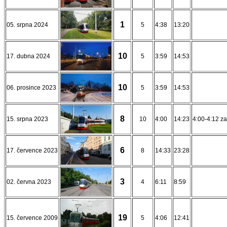
1
05. srpna 2024
5
4:38
13:20
10
17. dubna 2024
5
3:59
14:53
10
06. prosince 2023
5
3:59
14:53
8
15. srpna 2023
10
4:00
14:23
4:00-4:12 z
6
17. července 2023
8
14:33
23:28
3
02. června 2023
4
6:11
8:59
19
15. července 2009
5
4:06
12:41