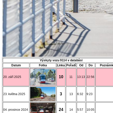
Výskyty vozu 9114 v databási
Datum
Fotka
Linka
Pořadí
Od
Do
Poznám
10
20. září 2025
11
13:13
22:56
3
23. května 2025
13
6:32
9:23
24
04. prosince 2024
14
5:57
10:05