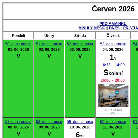
Červen 2026
PRO MAMINKU
MINULÝ MĚSÍC
||
DNES
||
PŘÍŠTÍ 
Pondělí
Úterý
Středa
Čtvrtek
50. den turnusu
51. den turnusu
52. den turnusu
53. den turnusu
54
01. 06. 2026
02. 06. 2026
03. 06. 2026
04. 06. 2026
0
V
V
V
1
/
6
6:33
-
14:09
Š
kolení
16:00
-
20:00
11:36 (3.60)
(V)
57. den turnusu
58. den turnusu
59. den turnusu
60. den turnusu
61
08. 06. 2026
09. 06. 2026
10. 06. 2026
11. 06. 2026
1
V
V
6
V
/
11